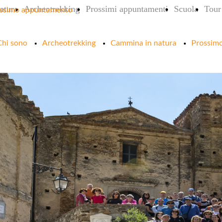
atura
Archeotrekking
Prossimi appuntamenti
Scuola
Tour 
ssimo appuntamento
Chi sono
Archeotrekking
Cammina in natura
Prossim