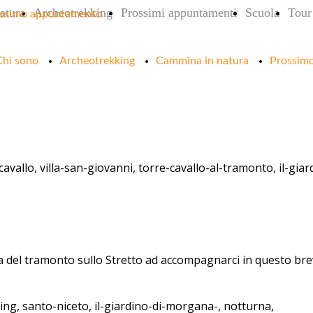
atura
Archeotrekking
Prossimi appuntamenti
Scuola
Tour 
ssimo appuntamento
Chi sono
Archeotrekking
Cammina in natura
Prossim
-cavallo, villa-san-giovanni, torre-cavallo-al-tramonto, il-gi
 del tramonto sullo Stretto ad accompagnarci in questo bre
ing, santo-niceto, il-giardino-di-morgana-, notturna,