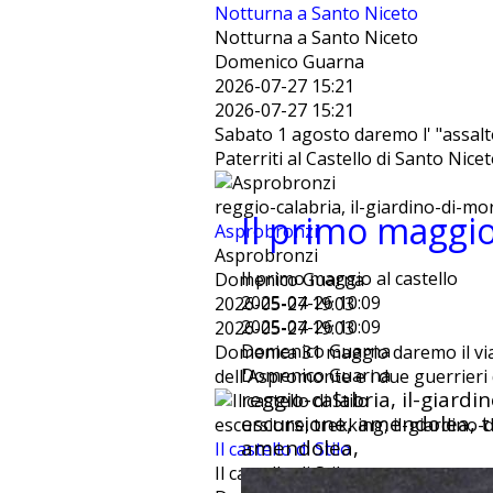
Notturna a Santo Niceto
Notturna a Santo Niceto
Domenico Guarna
2026-07-27 15:21
2026-07-27 15:21
Sabato 1 agosto daremo l' "assalto
Paterriti al Castello di Santo Nice
reggio-calabria, il-giardino-di-m
Il primo maggio 
Asprobronzi
Asprobronzi
Il primo maggio al castello
Domenico Guarna
2025-04-26 10:09
2026-05-27 19:03
2025-04-26 10:09
2026-05-27 19:03
Domenico Guarna
Domenica 31 maggio daremo il via
Domenico Guarna
dell'Aspromonte e i due guerrieri 
reggio-calabria, il-giard
escursione, amendolea, t
escursione, trekking, il-giardino-d
amendolea,
Il castello di Stilo
Il castello di Stilo