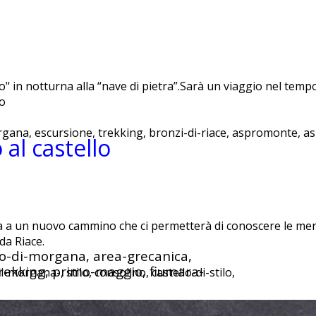
" in notturna alla “nave di pietra”.Sarà un viaggio nel temp
to
organa, escursione, trekking, bronzi-di-riace, aspromonte, a
al castello
 a un nuovo cammino che ci permetterà di conoscere le mera
da Riace.
ino-di-morgana, area-grecanica,
rekking, primo-maggio, fiumara-
i-morgana-, stilo, consolino, castello-di-stilo,