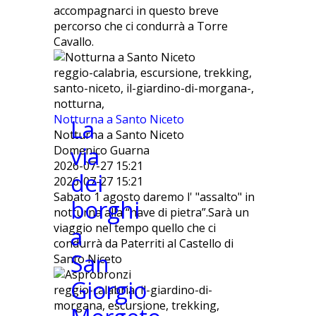
accompagnarci in questo breve
percorso che ci condurrà a Torre
Cavallo.
reggio-calabria, escursione, trekking,
santo-niceto, il-giardino-di-morgana-,
notturna,
Notturna a Santo Niceto
La
Notturna a Santo Niceto
via
Domenico Guarna
2026-07-27 15:21
dei
2026-07-27 15:21
Sabato 1 agosto daremo l' "assalto" in
borghi
notturna alla “nave di pietra”.Sarà un
viaggio nel tempo quello che ci
a
condurrà da Paterriti al Castello di
San
Santo Niceto
Giorgio
reggio-calabria, il-giardino-di-
morgana, escursione, trekking,