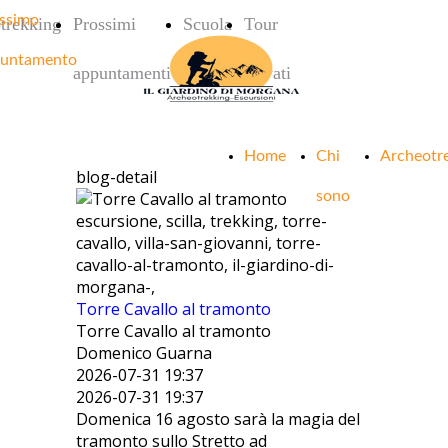
ssimo
trekking
Prossimi
Scuola
Tour
untamento
appuntamenti
privati
Home
Chi
Archeotr
blog-detail
sono
escursione, scilla, trekking, torre-
cavallo, villa-san-giovanni, torre-
cavallo-al-tramonto, il-giardino-di-
morgana-,
Torre Cavallo al tramonto
Torre Cavallo al tramonto
Domenico Guarna
2026-07-31 19:37
2026-07-31 19:37
Domenica 16 agosto sarà la magia del
tramonto sullo Stretto ad