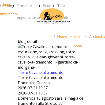
ssimo
trekking
Prossimi
Scuola
Tour
untamento
appuntamenti
privati
Home
Chi
Archeotr
blog-detail
sono
escursione, scilla, trekking, torre-
cavallo, villa-san-giovanni, torre-
cavallo-al-tramonto, il-giardino-di-
morgana-,
Torre Cavallo al tramonto
Torre Cavallo al tramonto
Domenico Guarna
2026-07-31 19:37
2026-07-31 19:37
Domenica 16 agosto sarà la magia del
tramonto sullo Stretto ad