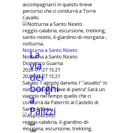
accompagnarci in questo breve
percorso che ci condurrà a Torre
Cavallo.
reggio-calabria, escursione, trekking,
santo-niceto, il-giardino-di-morgana-,
notturna,
Notturna a Santo Niceto
La
Notturna a Santo Niceto
via
Domenico Guarna
2026-07-27 15:21
dei
2026-07-27 15:21
Sabato 1 agosto daremo l' "assalto" in
borghi
notturna alla “nave di pietra”.Sarà un
viaggio nel tempo quello che ci
a
condurrà da Paterriti al Castello di
Palizzi
Santo Niceto
reggio-calabria, il-giardino-di-
La
morgana, escursione, trekking,
via