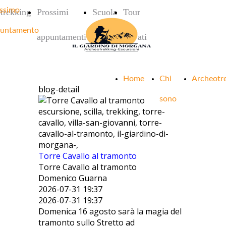
ssimo
trekking
Prossimi
Scuola
Tour
untamento
appuntamenti
privati
Home
Chi
Archeotr
blog-detail
sono
escursione, scilla, trekking, torre-
cavallo, villa-san-giovanni, torre-
cavallo-al-tramonto, il-giardino-di-
morgana-,
Torre Cavallo al tramonto
Torre Cavallo al tramonto
Domenico Guarna
2026-07-31 19:37
2026-07-31 19:37
Domenica 16 agosto sarà la magia del
tramonto sullo Stretto ad