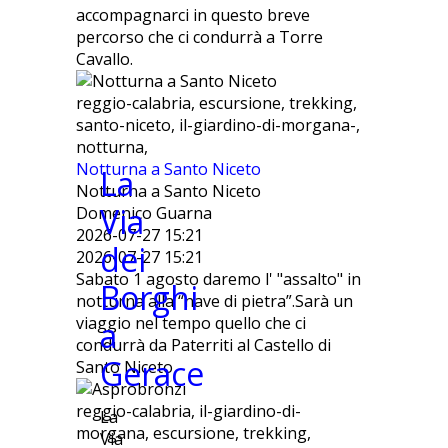
accompagnarci in questo breve
percorso che ci condurrà a Torre
Cavallo.
reggio-calabria, escursione, trekking,
santo-niceto, il-giardino-di-morgana-,
notturna,
Notturna a Santo Niceto
La
Notturna a Santo Niceto
Via
Domenico Guarna
2026-07-27 15:21
dei
2026-07-27 15:21
Sabato 1 agosto daremo l' "assalto" in
Borghi
notturna alla “nave di pietra”.Sarà un
viaggio nel tempo quello che ci
a
condurrà da Paterriti al Castello di
Gerace
Santo Niceto
reggio-calabria, il-giardino-di-
La
morgana, escursione, trekking,
Via