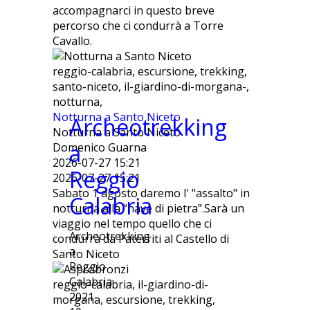
accompagnarci in questo breve
percorso che ci condurrà a Torre
Cavallo.
reggio-calabria, escursione, trekking,
santo-niceto, il-giardino-di-morgana-,
notturna,
Notturna a Santo Niceto
Archeotrekking
Notturna a Santo Niceto
a
Domenico Guarna
2026-07-27 15:21
Reggio
2026-07-27 15:21
Sabato 1 agosto daremo l' "assalto" in
Calabria
notturna alla “nave di pietra”.Sarà un
viaggio nel tempo quello che ci
Archeotrekking
condurrà da Paterriti al Castello di
a
Santo Niceto
Reggio
Calabria
reggio-calabria, il-giardino-di-
2021-
morgana, escursione, trekking,