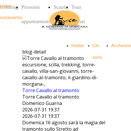
ssimo
trekking
Prossimi
Scuola
Tour
untamento
appuntamenti
privati
Home
Chi
Archeotr
blog-detail
sono
escursione, scilla, trekking, torre-
cavallo, villa-san-giovanni, torre-
cavallo-al-tramonto, il-giardino-di-
morgana-,
Torre Cavallo al tramonto
Torre Cavallo al tramonto
Domenico Guarna
2026-07-31 19:37
2026-07-31 19:37
Domenica 16 agosto sarà la magia del
tramonto sullo Stretto ad