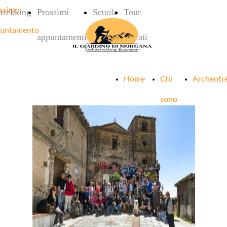
ssimo
trekking
Prossimi
Scuola
Tour
untamento
appuntamenti
privati
Home
Chi
Archeotr
sono