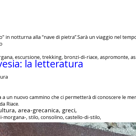
" in notturna alla “nave di pietra”.Sarà un viaggio nel temp
to
organa, escursione, trekking, bronzi-di-riace, aspromonte, a
vesia: la letteratura
tura
 a un nuovo cammino che ci permetterà di conoscere le mera
da Riace.
ltura, area-grecanica, greci,
i-morgana-, stilo, consolino, castello-di-stilo,