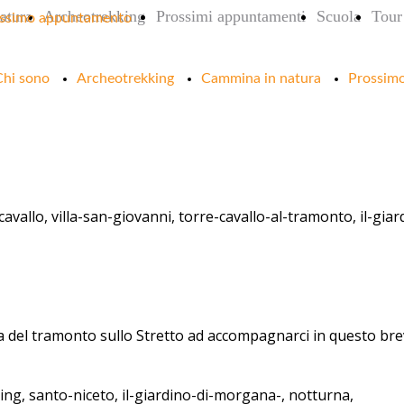
atura
Archeotrekking
Prossimi appuntamenti
Scuola
Tour 
ssimo appuntamento
Chi sono
Archeotrekking
Cammina in natura
Prossim
-cavallo, villa-san-giovanni, torre-cavallo-al-tramonto, il-gi
 del tramonto sullo Stretto ad accompagnarci in questo bre
ing, santo-niceto, il-giardino-di-morgana-, notturna,