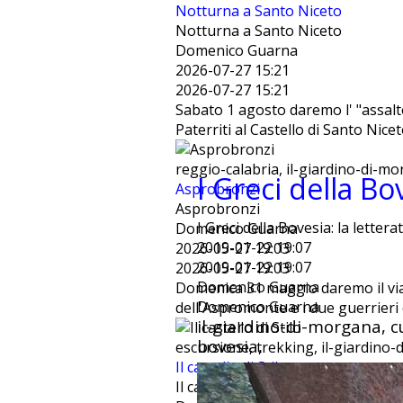
Notturna a Santo Niceto
Notturna a Santo Niceto
Domenico Guarna
2026-07-27 15:21
2026-07-27 15:21
Sabato 1 agosto daremo l' "assalto
Paterriti al Castello di Santo Nice
reggio-calabria, il-giardino-di-m
I Greci della Bo
Asprobronzi
Asprobronzi
I Greci della Bovesia: la lettera
Domenico Guarna
2019-01-22 19:07
2026-05-27 19:03
2019-01-22 19:07
2026-05-27 19:03
Domenico Guarna
Domenica 31 maggio daremo il via
Domenico Guarna
dell'Aspromonte e i due guerrieri 
il-giardino-di-morgana, cu
bovesia,
escursione, trekking, il-giardino-d
Il castello di Stilo
Il castello di Stilo